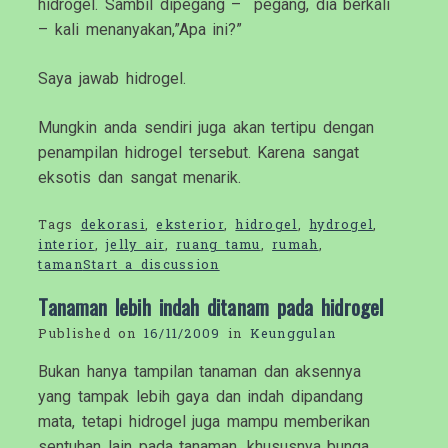
hidrogel. Sambil dipegang – pegang, dia berkali
– kali menanyakan,”Apa ini?”
Saya jawab hidrogel.
Mungkin anda sendiri juga akan tertipu dengan
penampilan hidrogel tersebut. Karena sangat
eksotis dan sangat menarik.
Tags
dekorasi
,
eksterior
,
hidrogel
,
hydrogel
,
interior
,
jelly air
,
ruang tamu
,
rumah
,
taman
Start a discussion
Tanaman lebih indah ditanam pada hidrogel
Published on
16/11/2009
in
Keunggulan
Bukan hanya tampilan tanaman dan aksennya
yang tampak lebih gaya dan indah dipandang
mata, tetapi hidrogel juga mampu memberikan
sentuhan lain pada tanaman, khususnya bunga.