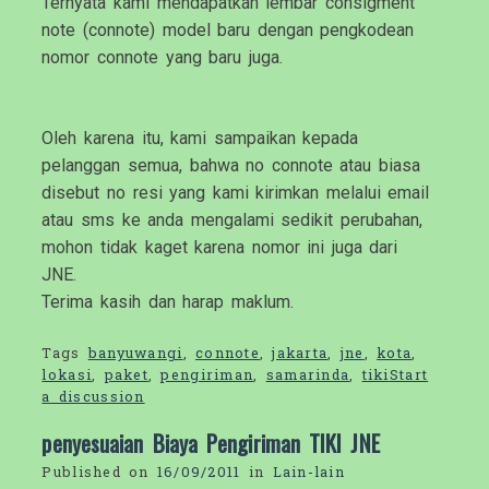
Ternyata kami mendapatkan lembar consigment
note (connote) model baru dengan pengkodean
nomor connote yang baru juga.
Oleh karena itu, kami sampaikan kepada
pelanggan semua, bahwa no connote atau biasa
disebut no resi yang kami kirimkan melalui email
atau sms ke anda mengalami sedikit perubahan,
mohon tidak kaget karena nomor ini juga dari
JNE.
Terima kasih dan harap maklum.
Tags
banyuwangi
,
connote
,
jakarta
,
jne
,
kota
,
lokasi
,
paket
,
pengiriman
,
samarinda
,
tiki
Start
a discussion
penyesuaian Biaya Pengiriman TIKI JNE
Published on
16/09/2011
in
Lain-lain