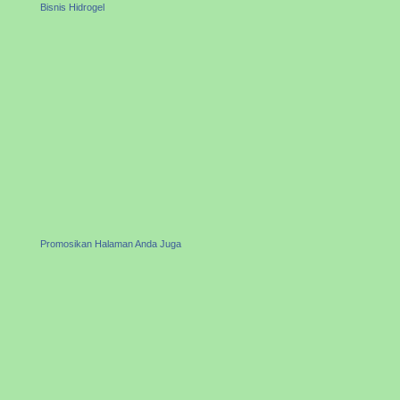
Bisnis Hidrogel
Promosikan Halaman Anda Juga