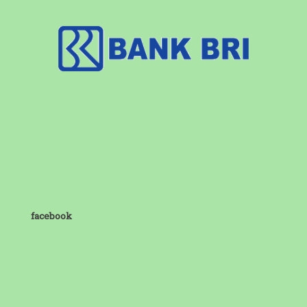
facebook