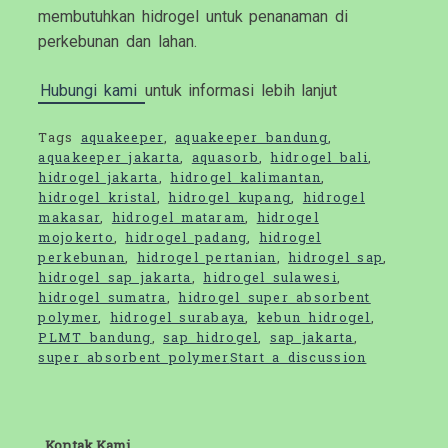
membutuhkan hidrogel untuk penanaman di
perkebunan dan lahan.
Hubungi kami
untuk informasi lebih lanjut
Tags
aquakeeper
,
aquakeeper bandung
,
aquakeeper jakarta
,
aquasorb
,
hidrogel bali
,
hidrogel jakarta
,
hidrogel kalimantan
,
hidrogel kristal
,
hidrogel kupang
,
hidrogel
makasar
,
hidrogel mataram
,
hidrogel
mojokerto
,
hidrogel padang
,
hidrogel
perkebunan
,
hidrogel pertanian
,
hidrogel sap
,
hidrogel sap jakarta
,
hidrogel sulawesi
,
hidrogel sumatra
,
hidrogel super absorbent
polymer
,
hidrogel surabaya
,
kebun hidrogel
,
PLMT bandung
,
sap hidrogel
,
sap jakarta
,
super absorbent polymer
Start a discussion
Kontak Kami