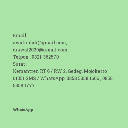
Email :
awalindah@gmail.com,
diawal2020@gmail.com
Telpon : 0321-362570
Surat :
Kemantren RT 6 / RW 2, Gedeg, Mojokerto
61351 SMS / WhatsApp: 0858 5358 1666 , 0858
5358 1777
WhatsApp