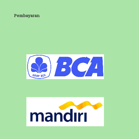
Pembayaran