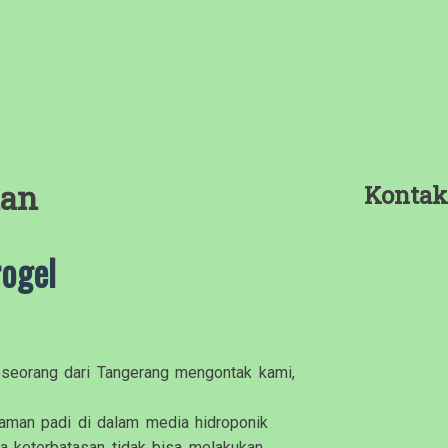
an
Kontak
rogel
seorang dari Tangerang mengontak kami,
aman padi di dalam media hidroponik
pa keterbatasan tidak bisa melakukan