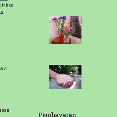
olahan
is
SAP:
anan
Pembayaran