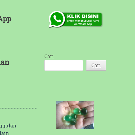
App
Cari
ian
Cari
ggulan
lain