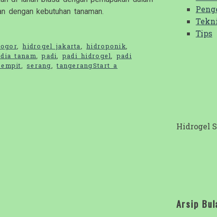
Peng
an dengan kebutuhan tanaman.
Tekn
Tips
bogor
,
hidrogel jakarta
,
hidroponik
,
dia tanam
,
padi
,
padi hidrogel
,
padi
sempit
,
serang
,
tangerang
Start a
Hidrogel 
Arsip Bul