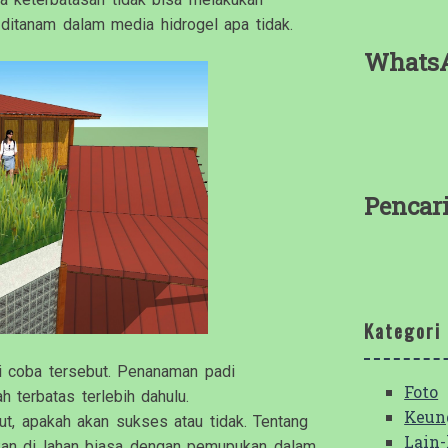
ditanam dalam media hidrogel apa tidak.
Whats
Pencar
Kategori
ji coba tersebut. Penanaman padi
Foto
 terbatas terlebih dahulu.
Keun
ut, apakah akan sukses atau tidak. Tentang
Lain-
kan di lahan biasa dengan pemupukan dalam