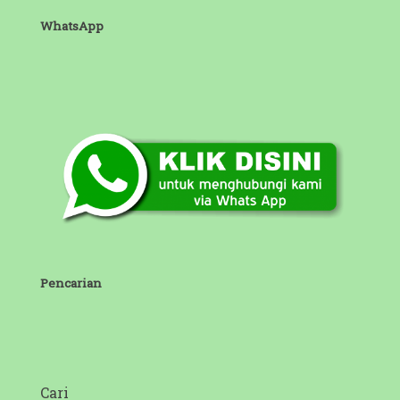
WhatsApp
Pencarian
Cari