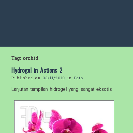
Tag:
orchid
Hydrogel in Actions 2
Published on
03/11/2010
in
Foto
Lanjutan tampilan hidrogel yang sangat eksotis