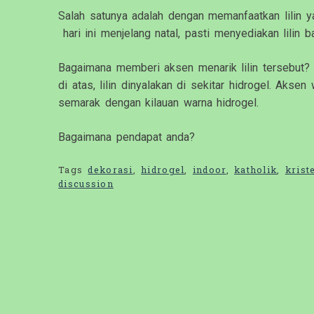
Salah satunya adalah dengan memanfaatkan lilin ya
hari ini menjelang natal, pasti menyediakan lilin ba
Bagaimana memberi aksen menarik lilin tersebut? T
di atas, lilin dinyalakan di sekitar hidrogel. Akse
semarak dengan kilauan warna hidrogel.
Bagaimana pendapat anda?
Tags
dekorasi
,
hidrogel
,
indoor
,
katholik
,
krist
discussion