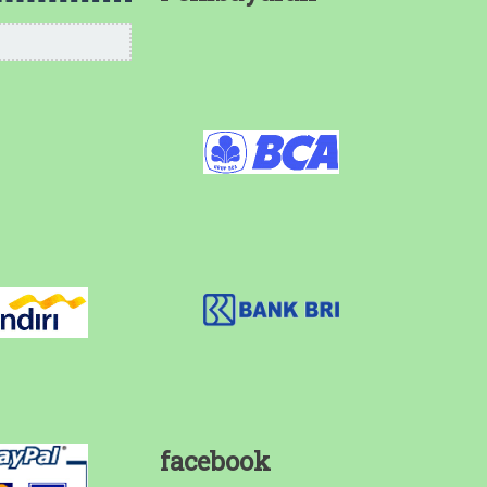
facebook