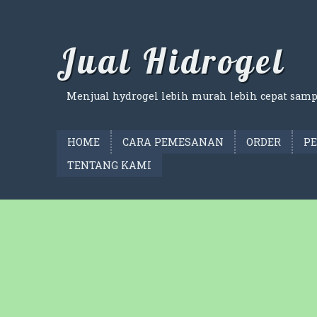
Skip
to
content
Jual Hidrogel
Menjual hydrogel lebih murah lebih cepat samp
HOME
CARA PEMESANAN
ORDER
P
TENTANG KAMI