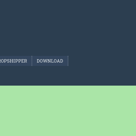
ROPSHIPPER
DOWNLOAD