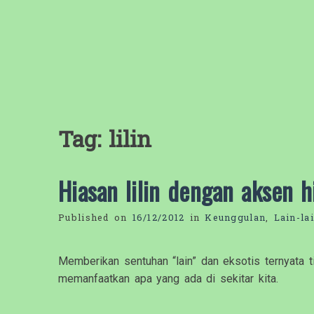
Tag:
lilin
Hiasan lilin dengan aksen h
Published on
16/12/2012
in
Keunggulan
,
Lain-la
Memberikan sentuhan “lain” dan eksotis ternyata tid
memanfaatkan apa yang ada di sekitar kita.