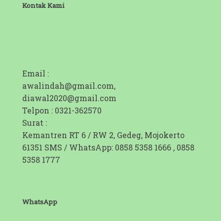
Kontak Kami
Email :
awalindah@gmail.com,
diawal2020@gmail.com
Telpon : 0321-362570
Surat :
Kemantren RT 6 / RW 2, Gedeg, Mojokerto
61351 SMS / WhatsApp: 0858 5358 1666 , 0858
5358 1777
WhatsApp