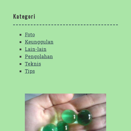
Kategori
Foto
Keunggulan
Lain-lain
Pengolahan
Teknis
Tips