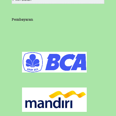
Bulanan
Pembayaran