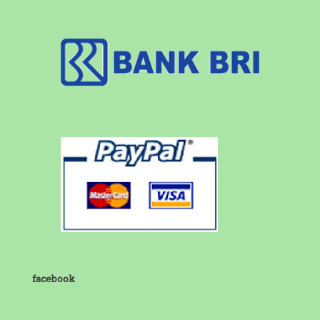
facebook