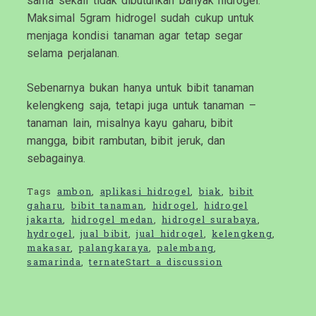
sama sekali tidak dibutuhkan banyak hidrogel.
Maksimal 5gram hidrogel sudah cukup untuk
menjaga kondisi tanaman agar tetap segar
selama perjalanan.
Sebenarnya bukan hanya untuk bibit tanaman
kelengkeng saja, tetapi juga untuk tanaman –
tanaman lain, misalnya kayu gaharu, bibit
mangga, bibit rambutan, bibit jeruk, dan
sebagainya.
Tags
ambon
,
aplikasi hidrogel
,
biak
,
bibit
gaharu
,
bibit tanaman
,
hidrogel
,
hidrogel
jakarta
,
hidrogel medan
,
hidrogel surabaya
,
hydrogel
,
jual bibit
,
jual hidrogel
,
kelengkeng
,
makasar
,
palangkaraya
,
palembang
,
samarinda
,
ternate
Start a discussion