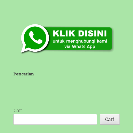
Pencarian
Cari
Cari