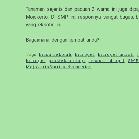
Tanaman sejenis dan paduan 2 warna ini juga dip
Mojokerto. Di SMP ini, responnya sangat bagus, b
yang eksotis ini.
Bagaimana dengan tempat anda?
Tags
hiasa sekolah
,
hidrogel
,
hidrogel murah
,
hidrogel
,
praktek biologi
,
sesasi hidrogel
,
SMP
Mojokerto
Start a discussion