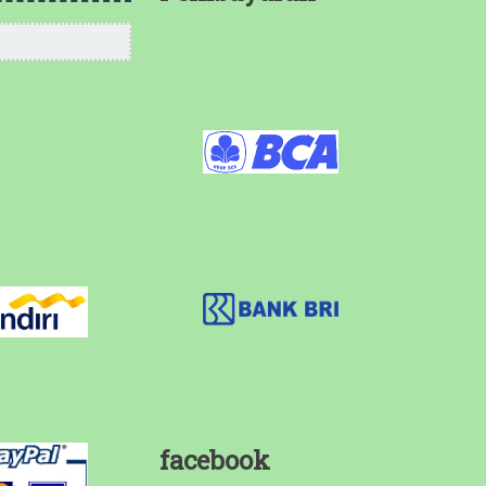
facebook