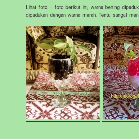
Lihat foto – foto berikut ini, warna bening dipad
dipadukan dengan warna merah. Tentu sangat mena