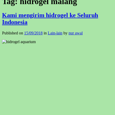
Tag:
hidrogel malang
Kami mengirim hidrogel ke Seluruh
Indonesia
Published on
15/09/2018
in
Lain-lain
by
nur awal