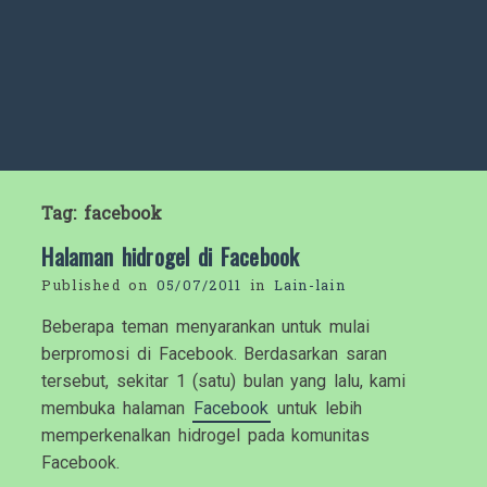
Tag:
facebook
Halaman hidrogel di Facebook
Published on
05/07/2011
in
Lain-lain
Beberapa teman menyarankan untuk mulai
berpromosi di Facebook. Berdasarkan saran
tersebut, sekitar 1 (satu) bulan yang lalu, kami
membuka halaman
Facebook
untuk lebih
memperkenalkan hidrogel pada komunitas
Facebook.