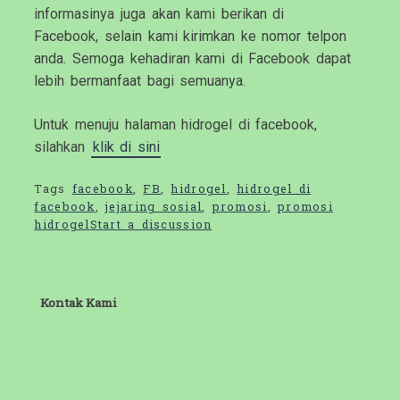
informasinya juga akan kami berikan di
Facebook, selain kami kirimkan ke nomor telpon
anda. Semoga kehadiran kami di Facebook dapat
lebih bermanfaat bagi semuanya.
Untuk menuju halaman hidrogel di facebook,
silahkan
klik di sini
Tags
facebook
,
FB
,
hidrogel
,
hidrogel di
facebook
,
jejaring sosial
,
promosi
,
promosi
hidrogel
Start a discussion
Kontak Kami