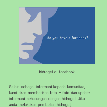
hidrogel di facebook
Selain sebagai informasi kepada komunitas,
kami akan memberikan foto – foto dan update
informasi sehubungan dengan hidrogel. Jika
anda melakukan pembelian hidrogel,