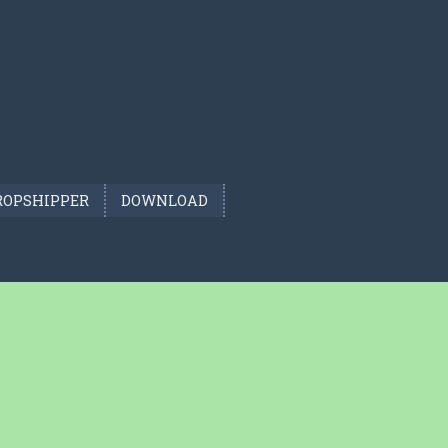
ROPSHIPPER
DOWNLOAD