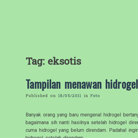
Tag:
eksotis
Tampilan menawan hidroge
Published on
18/05/2011
in
Foto
Banyak orang yang baru mengenal hidrogel bertany
bagaimana sih nanti hasilnya setelah hidrogel di
cuma hidrogel yang belum direndam. Padahal ingi
hidrogel setelah direndam.