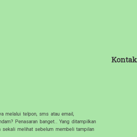
Kontak
l
a melalui telpon, sms atau email,
rendam? Penasaran banget… Yang ditampilkan
n sekali melihat sebelum membeli tampilan