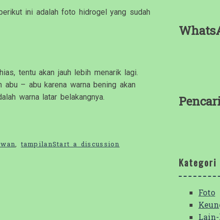
rikut ini adalah foto hidrogel yang sudah
Whats
ias, tentu akan jauh lebih menarik lagi.
an abu – abu karena warna bening akan
lah warna latar belakangnya.
Pencar
awan
,
tampilan
Start a discussion
Kategori
Foto
Keun
Lain-