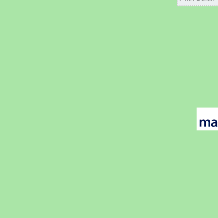
Bulanan