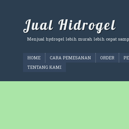
Skip
to
content
Jual Hidrogel
Menjual hydrogel lebih murah lebih cepat samp
HOME
CARA PEMESANAN
ORDER
P
TENTANG KAMI