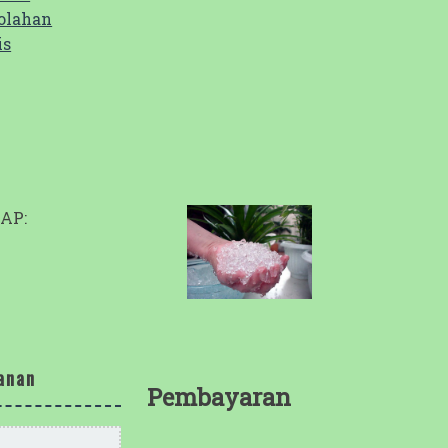
olahan
is
SAP:
anan
Pembayaran