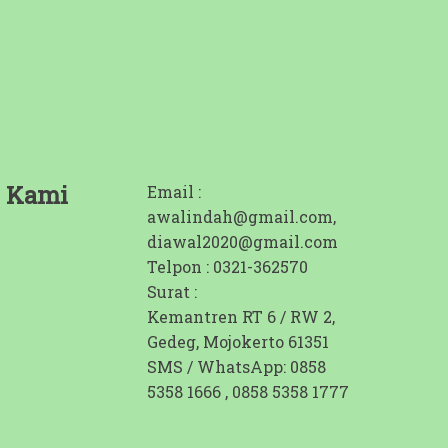
 Kami
Email :
awalindah@gmail.com,
diawal2020@gmail.com
Telpon : 0321-362570
Surat :
Kemantren RT 6 / RW 2,
Gedeg, Mojokerto 61351
SMS / WhatsApp: 0858
5358 1666 , 0858 5358 1777